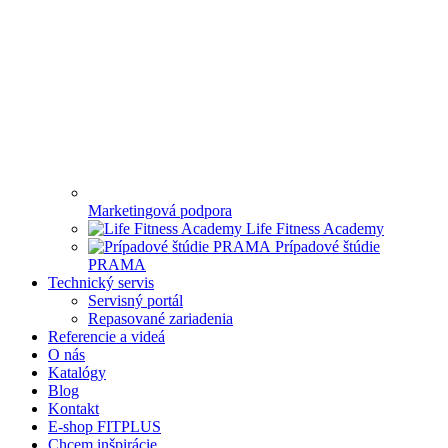
Marketingová podpora
Life Fitness Academy
Prípadové štúdie
PRAMA
Technický servis
Servisný portál
Repasované zariadenia
Referencie a videá
O nás
Katalógy
Blog
Kontakt
E-shop FITPLUS
Chcem inšpirácie