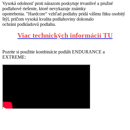
Vysoká odolnosť proti nárazom poskytuje trvanlivé a pružné
podlahové riešenie, ktoré nevykazuje známky
opotrebenia. "Hardcore" vzhľad podlahy pridá vášmu fitku osobitý
štýl, pričom vysoká kvalita podlahoviny dokonalo
ochráni podkladovú podlahu.
Viac technických informácií TU
Pozrite si použitie kombinácie podláh ENDURANCE a
EXTREME: