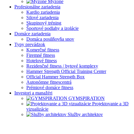
Myzone
Profesionálne zariadenia
Kardio zariadenia
Silové zariadenia
Skupinový tréning
Športové podlahy a izolácie
Domáce zariadenia
Domáca posilňovňa snov
Typy prevádzok
Komerčné fitness
Firemné fitness
Hotelové fitness
Rezidenčné fitness / bytové komplexy
Hammer Strength Official Training Center
Official Hammer Strength Box
Autonómne fitnescentrá
Prémiové domáce fitness
Investori a manažéri
GYMSPIRATION
Projektovanie a 3D
vizualizácie
Služby architektov