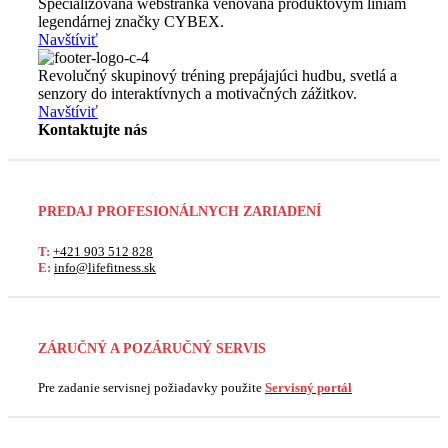
Špecializovaná webstránka venovaná produktovým líniám
legendárnej značky CYBEX.
Navštíviť
Revolučný skupinový tréning prepájajúci hudbu, svetlá a
senzory do interaktívnych a motivačných zážitkov.
Navštíviť
Kontaktujte nás
PREDAJ PROFESIONÁLNYCH ZARIADENÍ
T:
+421 903 512 828
E:
info@lifefitness.sk
ZÁRUČNÝ A POZÁRUČNÝ SERVIS
Pre zadanie servisnej požiadavky použite
Servisný portál