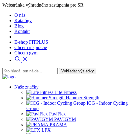
Webstránka výhradného zastúpenia pre SR
O nás
Katalógy
Blog
Kontakt
E-shop FITPLUS
Chcem inšpirácie
Chcem gym
Naše značky
Life Fitness
Hammer Strength
ICG - Indoor Cycling
Group
PaviFlex
PAVIGYM
PRAMA
LFX