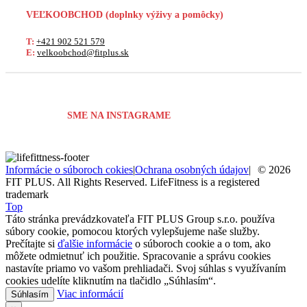
VEĽKOOBCHOD
(doplnky výživy a pomôcky)
T:
+421 902 521 579
E:
velkoobchod@fitplus.sk
SME NA INSTAGRAME
Informácie o súboroch cokies
|
Ochrana osobných údajov
|
© 2026
FIT PLUS. All Rights Reserved. LifeFitness is a registered
trademark
Top
Táto stránka prevádzkovateľa FIT PLUS Group s.r.o. používa
súbory cookie, pomocou ktorých vylepšujeme naše služby.
Prečítajte si
ďalšie informácie
o súboroch cookie a o tom, ako
môžete odmietnuť ich použitie. Spracovanie a správu cookies
nastavíte priamo vo vašom prehliadači. Svoj súhlas s využívaním
cookies udelíte kliknutím na tlačidlo „Súhlasím“.
Viac informácií
Súhlasím