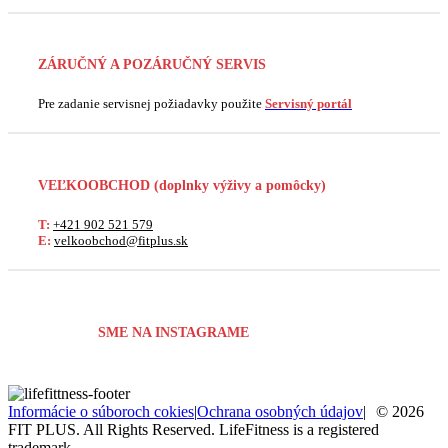
ZÁRUČNÝ A POZÁRUČNÝ SERVIS
Pre zadanie servisnej požiadavky použite
Servisný portál
VEĽKOOBCHOD
(doplnky výživy a pomôcky)
T:
+421 902 521 579
E:
velkoobchod@fitplus.sk
SME NA INSTAGRAME
Informácie o súboroch cokies
|
Ochrana osobných údajov
|
© 2026
FIT PLUS. All Rights Reserved. LifeFitness is a registered
trademark