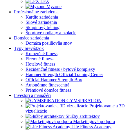
LFX
Myzone
Profesionálne zariadenia
Kardio zariadenia
Silové zariadenia
Skupinový tréning
Športové podlahy a izolácie
Domáce zariadenia
Domáca posilňovňa snov
Typy prevádzok
Komerčné fitness
Firemné fitness
Hotelové fitness
Rezidenčné fitness / bytové komplexy
Hammer Strength Official Training Center
Official Hammer Strength Box
Autonómne fitnescentrá
Prémiové domáce fitness
Investori a manažéri
GYMSPIRATION
Projektovanie a 3D
vizualizácie
Služby architektov
Marketingová podpora
Life Fitness Academy