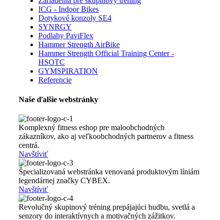
Zariadenia pre skupinový tréning
ICG - Indoor Bikes
Dotykové konzoly SE4
SYNRGY
Podlahy PaviFlex
Hammer Strength AirBike
Hammer Strength Official Training Center -
HSOTC
GYMSPIRATION
Referencie
Naše ďalšie webstránky
Komplexný fitness eshop pre maloobchodných
zákazníkov, ako aj veľkoobchodných partnerov a fitness
centrá.
Navštíviť
Špecializovaná webstránka venovaná produktovým líniám
legendárnej značky CYBEX.
Navštíviť
Revolučný skupinový tréning prepájajúci hudbu, svetlá a
senzory do interaktívnych a motivačných zážitkov.