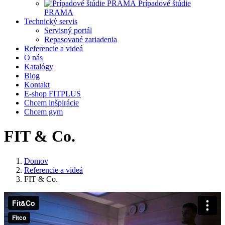
Prípadové štúdie
PRAMA
Technický servis
Servisný portál
Repasované zariadenia
Referencie a videá
O nás
Katalógy
Blog
Kontakt
E-shop FITPLUS
Chcem inšpirácie
Chcem gym
FIT & Co.
Domov
Referencie a videá
FIT & Co.