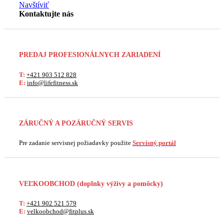
Navštíviť
Kontaktujte nás
PREDAJ PROFESIONÁLNYCH ZARIADENÍ
T:
+421 903 512 828
E:
info@lifefitness.sk
ZÁRUČNÝ A POZÁRUČNÝ SERVIS
Pre zadanie servisnej požiadavky použite
Servisný portál
VEĽKOOBCHOD
(doplnky výživy a pomôcky)
T:
+421 902 521 579
E:
velkoobchod@fitplus.sk