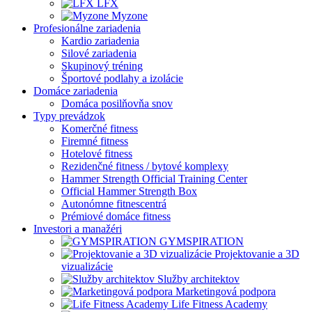
LFX
Myzone
Profesionálne zariadenia
Kardio zariadenia
Silové zariadenia
Skupinový tréning
Športové podlahy a izolácie
Domáce zariadenia
Domáca posilňovňa snov
Typy prevádzok
Komerčné fitness
Firemné fitness
Hotelové fitness
Rezidenčné fitness / bytové komplexy
Hammer Strength Official Training Center
Official Hammer Strength Box
Autonómne fitnescentrá
Prémiové domáce fitness
Investori a manažéri
GYMSPIRATION
Projektovanie a 3D
vizualizácie
Služby architektov
Marketingová podpora
Life Fitness Academy