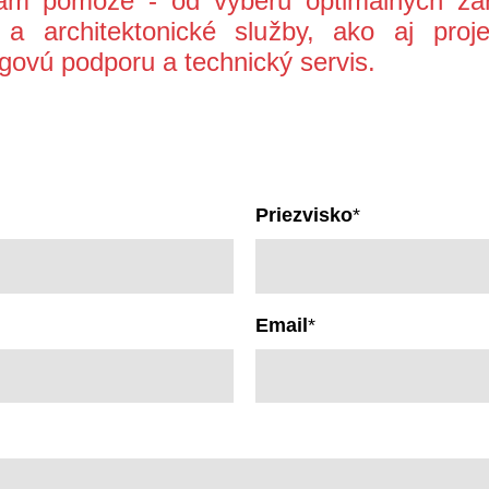
vám pomôže - od výberu optimálnych zar
a architektonické služby, ako aj proje
ovú podporu a technický servis.
Priezvisko
*
Email
*