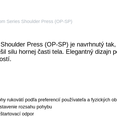
iom Series Shoulder Press (OP-SP)
 Shoulder Press (OP-SP) je navrhnutý tak,
il silu hornej časti tela. Elegantný dizajn
ostí.
hy rukovätí podľa preferencií používateľa a fyzických 
stavenie rozsahu pohybu
štartovací odpor