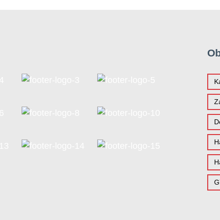
Ob
K
Z
D
H
H
G