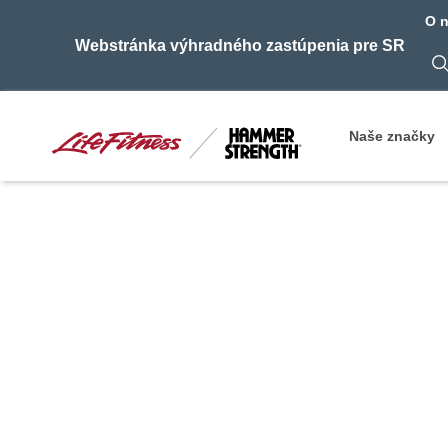
O 
Webstránka výhradného zastúpenia pre SR
Naše značky
Life Fitness A
SP)