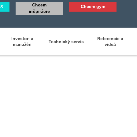
Chcem
Chcem gym
US
inšpirácie
Investori a
Referencie a
Technický servis
manažéri
videá
lder Press (OP-