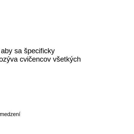
 aby sa špecificky
 pozýva cvičencov všetkých
obmedzení