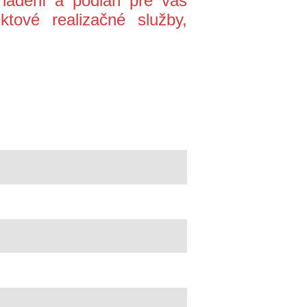
iadení a podláh pre váš
ktové realizačné služby,