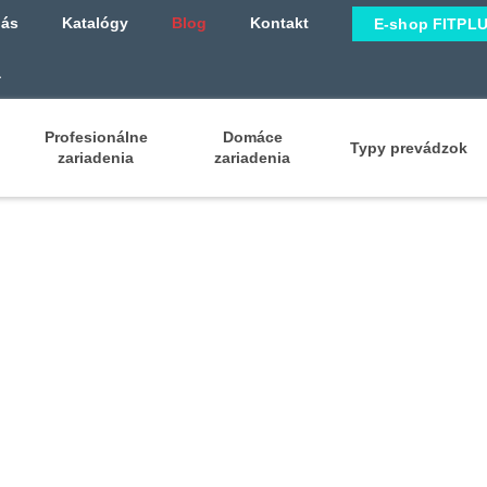
nás
Katalógy
Blog
Kontakt
E-shop FITPL
Profesionálne
Domáce
Typy prevádzok
zariadenia
zariadenia
xiom Series Shou