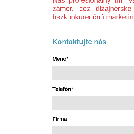
Náš profesionálny tím 
zámer, cez dizajnérske 
bezkonkurenčnú marketing
Kontaktujte nás
Meno
*
Telefón
*
Firma