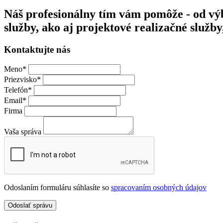
Náš profesionálny tím vám pomôže - od výb
služby, ako aj projektové realizačné služ
Kontaktujte nás
Meno
*
Priezvisko
*
Telefón
*
Email
*
Firma
Vaša správa
Odoslaním formuláru súhlasíte so
spracovaním osobných údajov