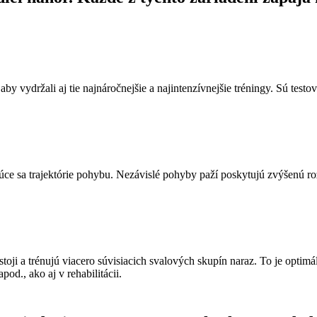
y vydržali aj tie najnáročnejšie a najintenzívnejšie tréningy. Sú testov
ajúce sa trajektórie pohybu. Nezávislé pohyby paží poskytujú zvýšenú
ji a trénujú viacero súvisiacich svalových skupín naraz. To je optimál
pod., ako aj v rehabilitácii.