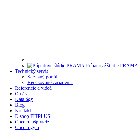
Prípadové štúdie PRAMA
Technický servis
Servisný portál
Repasované zariadenia
Referencie a videá
O nás
Katalógy
Blog
Kontakt
E-shop FITPLUS
Chcem inšpirácie
Chcem gym