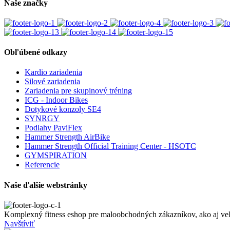
Naše značky
Obľúbené odkazy
Kardio zariadenia
Silové zariadenia
Zariadenia pre skupinový tréning
ICG - Indoor Bikes
Dotykové konzoly SE4
SYNRGY
Podlahy PaviFlex
Hammer Strength AirBike
Hammer Strength Official Training Center - HSOTC
GYMSPIRATION
Referencie
Naše ďalšie webstránky
Komplexný fitness eshop pre maloobchodných zákazníkov, ako aj veľ
Navštíviť