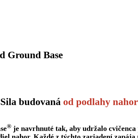
ed Ground Base
Sila budovaná
od podlahy nahor
®
se
je navrhnuté tak, aby udržalo cvičenca
iel nahor. Každé z týchto zariadení zapája 