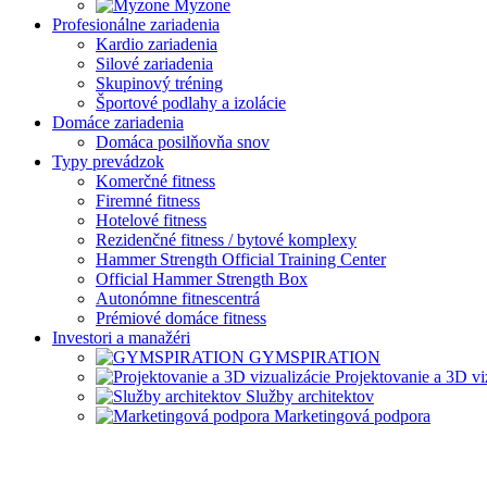
Myzone
Profesionálne zariadenia
Kardio zariadenia
Silové zariadenia
Skupinový tréning
Športové podlahy a izolácie
Domáce zariadenia
Domáca posilňovňa snov
Typy prevádzok
Komerčné fitness
Firemné fitness
Hotelové fitness
Rezidenčné fitness / bytové komplexy
Hammer Strength Official Training Center
Official Hammer Strength Box
Autonómne fitnescentrá
Prémiové domáce fitness
Investori a manažéri
GYMSPIRATION
Projektovanie a 3D vi
Služby architektov
Marketingová podpora