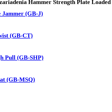
 zariadenia Hammer Strength Plate Loade
e Jammer (GB-J)
wist (GB-CT)
gh Pull (GB-SHP)
uat (GB-MSQ)