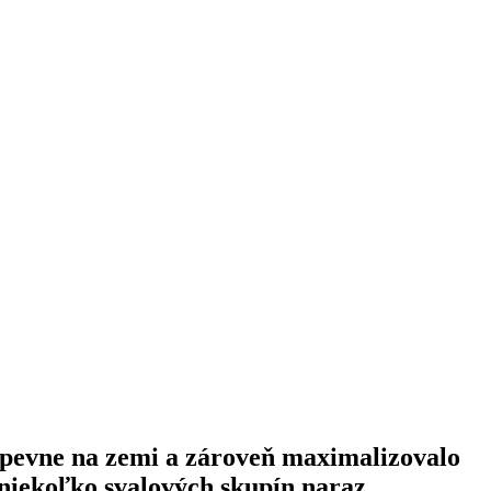
 pevne na zemi a zároveň maximalizovalo
niekoľko svalových skupín naraz.