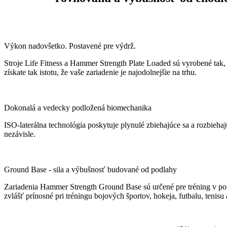
Výkon nadovšetko. Postavené pre výdrž.
Stroje Life Fitness a Hammer Strength Plate Loaded sú vyrobené tak, ab
získate tak istotu, že vaše zariadenie je najodolnejšie na trhu.
Dokonalá a vedecky podložená biomechanika
ISO-laterálna technológia poskytuje plynulé zbiehajúce sa a rozbieh
nezávisle.
Ground Base - sila a výbušnosť budované od podlahy
Zariadenia Hammer Strength Ground Base sú určené pre tréning v posto
zvlášť prínosné pri tréningu bojových športov, hokeja, futbalu, tenisu a